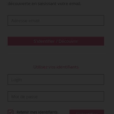
découverte en saisissant votre email.
idéales d’un manager ? Comment le recruter ?
Comment réussir dans la durée ? Quelle est sa
vision des RH et du management forgée par un
parcours en France et à l’international,
notamment dans un contexte…
S'identifier / Découvrir
Utilisez vos identifiants
Retenir mes identifiants