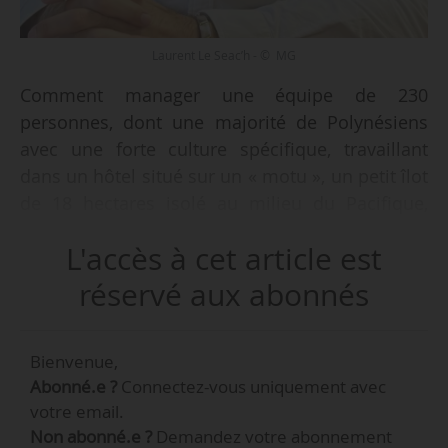
Laurent Le Seac’h - © MG
Comment manager une équipe de 230
personnes, dont une majorité de Polynésiens
avec une forte culture spécifique, travaillant
dans un hôtel situé sur un « motu », un petit îlot
de 18 hectares isolé au milieu du Pacifique,
pour apporter un service de qualité tous les
L'accès à cet article est
jours à 130 clients internationaux ? Tel est le
défi que relève Laurent Le Seac’h, directeur
réservé aux abonnés
général de l’hôtel Le Taha’a (Îles Sous-le-Vent,
Polynésie française) depuis janvier 2023.
Bienvenue,
Abonné.e ?
Connectez-vous uniquement avec
Savoir-faire, savoir-être, éthique, gestion du
votre email.
stress, rôle des études, poids de l’expérience,
Non abonné.e ?
Demandez votre abonnement
gestion de l’erreur… Quelles sont les qualités