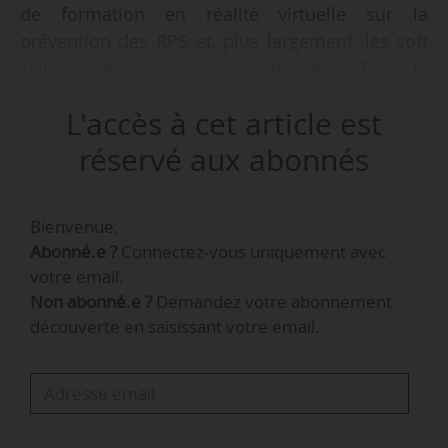
de formation en réalité virtuelle sur la
prévention des RPS et, plus largement, les soft
skills relationnelles, apprend News Tank le
18/04/2024.
L'accès à cet article est
Pour ce financement obtenu pour moitié en
réservé aux abonnés
capital et l’autre moitié en dette, l’éditeur
technologique lyonnais dispose du soutien de
Bienvenue,
Humans Matter et de business angels.
Abonné.e ?
Connectez-vous uniquement avec
votre email.
« Humans Matter est un spécialiste français du
Non abonné.e ?
Demandez votre abonnement
design cognitif qui propose des parcours de
découverte en saisissant votre email.
formation pour travailler sur la capacité d’agir. Il
se concentre sur la santé au travail et la mesure
d’impact. Reverto représente une brique
d’innovation dans leurs propres parcours de
formation », indique Guillaume Clere, CEO et