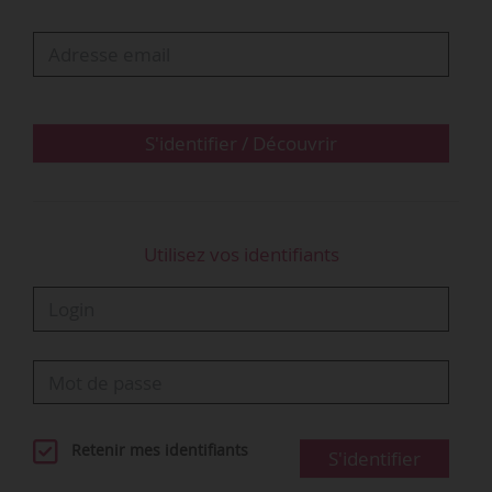
• La cour d’appel fait droit à sa demande. Elle
constate que le salarié a réalisé des heures
supplémentaires au-delà du contingent annuel.
Elle juge donc qu’il a le droit à une indemnité au
titre des contreparties obligatoires en repos.
S'identifier / Découvrir
• La Cour de cassation…
Utilisez vos identifiants
Retenir mes identifiants
S'identifier