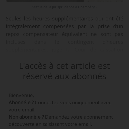
Statue de la jurisprudence à Chambéry -
Seules les heures supplémentaires qui ont été
intégralement compensées par la prise d’un
repos compensateur équivalent ne sont pas
incluses dans le contingent d’heures
supplémentaires, juge la Cour de cassation
dans un arrêt du 13/03/2024.
L'accès à cet article est
• Un salarié est embauché le 06/09/2004, en
réservé aux abonnés
qualité d’assistant commercial. Il est promu
directeur général adjoint, le 01/01/2014. Il saisit
Bienvenue,
le CPH, afin d’obtenir une indemnité au titre des
Abonné.e ?
Connectez-vous uniquement avec
contreparties obligatoires en repos en raison du
votre email.
dépassement du contingent annuel d’heures
Non abonné.e ?
Demandez votre abonnement
supplémentaires.
découverte en saisissant votre email.