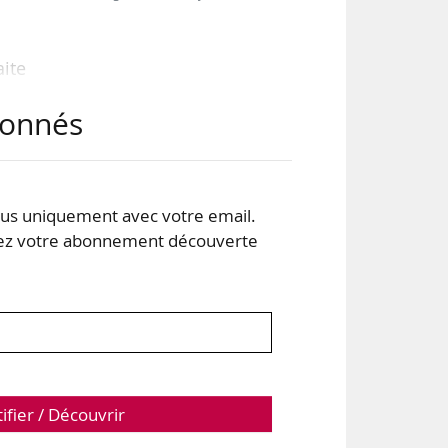
ite
 la
abonnés
ants
s uniquement avec votre email.
 votre abonnement découverte
lcul
tifier / Découvrir