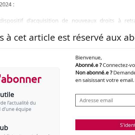
2024 :
ispositif d’acquisition de nouveaux droits à retra
iodes d’activité postérieures à la date d’effet de
s à cet article est réservé aux 
coefficients de solidarité et des coefficients major
Bienvenue,
019 ;
Abonné.e ?
Connectez-vou
Non abonné.e ?
Demandez
s'abonner
tage de l’article 88 relatif à la retraite progressive ;
en saisissant votre email.
utile
nditions d’ouverture de droits et les modalités de ca
suite aux décès d’actifs survenus avant le…
de l’actualité du
il d’une équipe
S'iden
pub