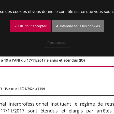
Prendre un rendez-vous
lise des cookies et vous donne le contrôle sur ce que vous souha
✓ OK, tout accepter
✗ Interdire tous les cookies
Personnaliser
 à 19 à l’ANI du 17/11/2017 élargis et étendus (JO)
s n° 16 à 19 à l’ANI du 17/11/2017
76 - Publié le
18/04/2024 à 11:06
al interprofessionnel instituant le régime de retr
17/11/2017 sont étendus et élargis par arrêtés