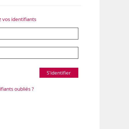
z vos identifiants
S'identifier
ifiants oubliés ?