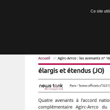
Découvrir sans engagement
Ce site uti
Menu
Accueil
Agirc-Arrco : les avenants n° 16
Agirc-Arrco : les avenant
élargis et étendus (JO)
Paris - Textes officiels n°3221
Quatre avenants à l’accord nation
complémentaire Agirc-Arrco du 