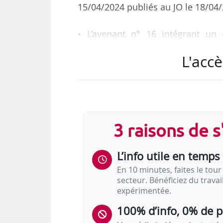
15/04/2024 publiés au JO le 18/04/
• L’avenant n° 16 intégrant un d
complémentaire au titre des pér
L'accè
première retraite de base ;
• L’avenant n° 17 supprimant les 
appliqués dans le régime depuis 2
3 raisons de 
• L’avenant n° 18 procédant au toilet
L’info utile en temps 
• L’avenant n° 19 modifiant les co
des pensions de réversion faisant 
En 10 minutes, faites le tour 
secteur. Bénéficiez du trava
expérimentée.
100% d’info, 0% de 