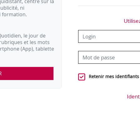
idistant, centré sur la
ublicité, ni
i formation.
Utilise
uotidien, le jour de
rubriques et les mots
artphone (App), tablette
R
Retenir mes identifiants
Ident