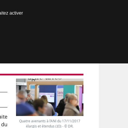
Nous joindre
itez activer
Espace abonné
aite
Quatre avenants à l’ANI du 17/11/2017
 du
élargis et étendus (JO) - © DR.