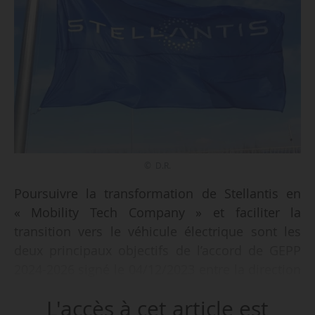
© D.R.
Poursuivre la transformation de Stellantis en
« Mobility Tech Company » et faciliter la
transition vers le véhicule électrique sont les
deux principaux objectifs de l’accord de GEPP
2024-2026 signé le 04/12/2023 entre la direction
de Stellantis France et 4 des 5 OS
L'accès à cet article est
représentatives des salariés : FO, CFE-CGC, CFTC