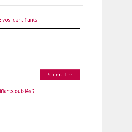
z vos identifiants
S'identifier
ifiants oubliés ?