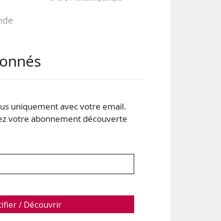
onde
abonnés
tisé
e la
ment
4.
s uniquement avec votre email.
 votre abonnement découverte
 la
tifier / Découvrir