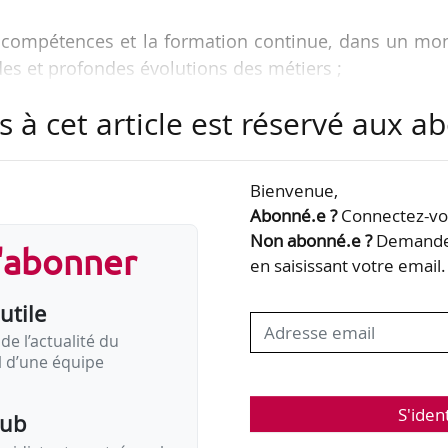
es compétences et la formation continue, dans un m
des et profondes évolutions des métiers ;
s à cet article est réservé aux 
réflexion » pour l’élaboration du projet de loi rebap
publique », présentés par Stanislas Guerini, ministre d
publiques, le 09/04/2024 lors de la réunion de lance
Bienvenue,
ations syndicales. Celle-ci doit s’achever le 20/06/202
Abonné.e ?
Connectez-vou
Non abonné.e ?
Demandez
s'abonner
articipants, plusieurs questions sont soumises à
en saisissant votre email.
utile
de l’actualité du
il d’une équipe
S'iden
pub