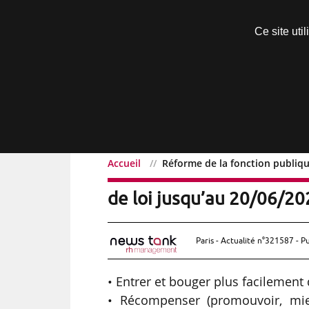
Découvrir sans engagement
Ce site uti
Menu
Accueil
Réforme de la fonction publique
Réforme de la fonction p
de loi jusqu’au 20/06/20
Paris - Actualité n°321587 - P
• Entrer et bouger plus facilement 
• Récompenser (promouvoir, mie