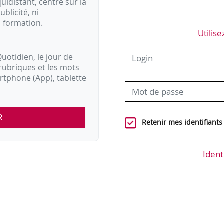
idistant, centré sur la
ublicité, ni
i formation.
Utilise
uotidien, le jour de
rubriques et les mots
artphone (App), tablette
R
Retenir mes identifiants
Ident