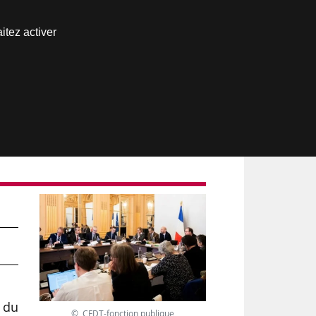
Nous joindre
itez activer
Espace abonné
t
 du
© CFDT-fonction publique