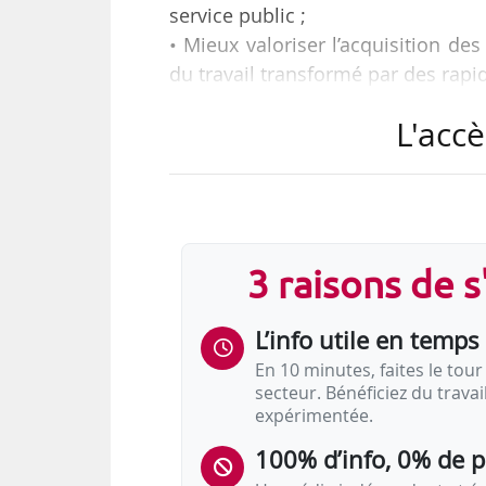
service public ;
• Mieux valoriser l’acquisition d
du travail transformé par des rapi
L'accè
Tels sont « les axes principaux de 
« pour l’efficacité de la fonction 
Transformation et de la Fonction 
de la concertation avec les organis
3 raisons de 
Dans le document transmis aux p
concertation :
L’info utile en temps 
…
En 10 minutes, faites le tour 
secteur. Bénéficiez du trava
expérimentée.
100% d’info, 0% de 