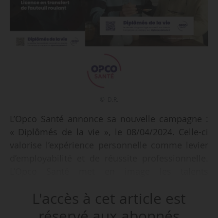
© D.R.
L’Opco Santé annonce sa nouvelle campagne :
« Diplômés de la vie », le 08/04/2024. Celle-ci
valorise l’expérience personnelle comme levier
d’employabilité et de réussite professionnelle.
L’Opco Santé met en image les talents
individuels qui permettent de trouver son
L'accès à cet article est
métier et sa formation dans les métiers du
secteur privé de la santé, grâce à l’alternance ou
réservé aux abonnés