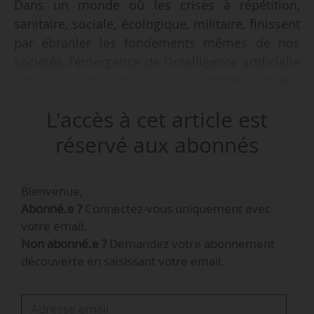
Dans un monde où les crises à répétition,
sanitaire, sociale, écologique, militaire, finissent
par ébranler les fondements mêmes de nos
sociétés, l’émergence de l’intelligence artificielle
(IA) et la révolution sans précédent qu’elle
annonce dans nos vies tant professionnelle que
L'accès à cet article est
personnelle ajoute dès à présent à l’anxiété
ambiante pour de nombreux collaborateurs en
réservé aux abonnés
entreprise.
Bienvenue,
Cette anxiété est d’autant plus palpable qu’elle
Abonné.e ?
Connectez-vous uniquement avec
se conjugue avec un renouveau dans le monde
votre email.
du travail qui, malgré les efforts de la part les
Non abonné.e ?
Demandez votre abonnement
dirigeants d’entreprise et les intentions
découverte en saisissant votre email.
affichées par le gouvernement, peine à
atteindre le niveau des aspirations exprimées
par les salariés au sortir de la crise