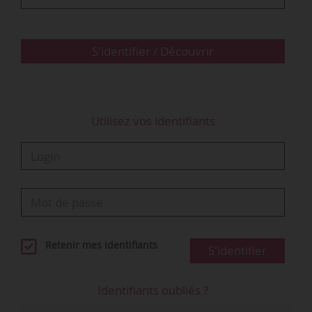
pandémique.
Face à ce constat, dans un monde ou
S'identifier / Découvrir
l’accélération subie devient la norme et où
l’intelligence…
Utilisez vos identifiants
Retenir mes identifiants
S'identifier
Identifiants oubliés ?