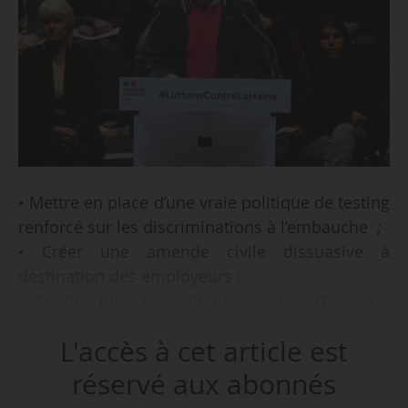
• Mettre en place d’une vraie politique de testing
renforcé sur les discriminations à l’embauche ;
• Créer une amende civile dissuasive à
destination des employeurs ;
• Rendre plus opérationnelles les actions de
groupe pouvant être conduites par les
L'accès à cet article est
organisations syndicales, et le cas échéant par
les associations, en cas de discrimination dans
réservé aux abonnés
l’emploi ou l’accès à l’emploi ;