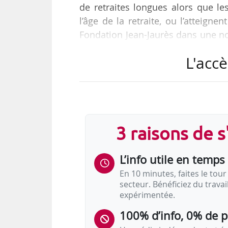
de retraites longues alors que l
l’âge de la retraite, ou l’atteign
Fondation Jean-Jaurès dans une not
les ouvriers et employés est possib
L'accè
« Dans une logique purement écon
la différence de nature de travail
plus qualifiées et en réduisant cel
liée à leur forme physique. »
3 raisons de 
À défaut d’une…
L’info utile en temps 
En 10 minutes, faites le tour 
secteur. Bénéficiez du trava
expérimentée.
100% d’info, 0% de 