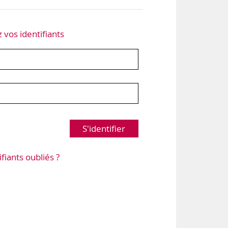
z vos identifiants
S'identifier
ifiants oubliés ?