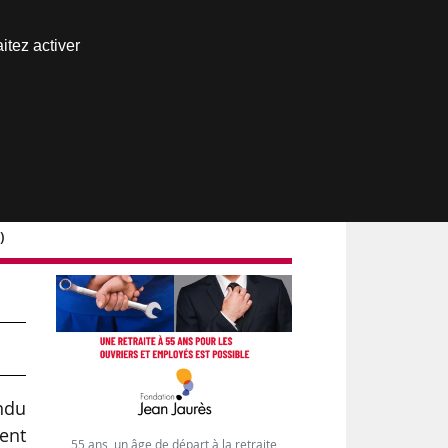
Nous joindre
itez activer
Espace abonné
)
ndu
tent
55 ans, un âge de départ à la retraite