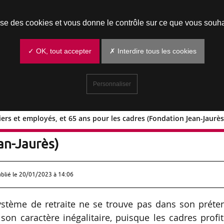
Prendre un rendez-vous
lise des cookies et vous donne le contrôle sur ce que vous souha
✓ OK, tout accepter
✗ Interdire tous les cookies
Personnaliser
iers et employés, et 65 ans pour les cadres (Fondation Jean-Jaurès
es ouvriers et employés, et 65 ans pour
an-Jaurès)
ublié le
20/01/2023 à 14:06
stème de retraite ne se trouve pas dans son préte
son caractère inégalitaire, puisque les cadres profi