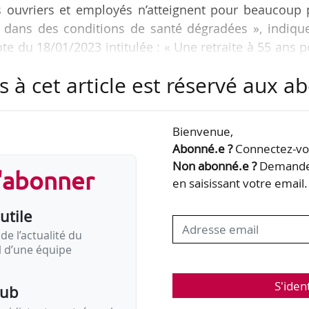
es ouvriers et employés n’atteignent pour beaucoup 
ent dans des conditions de santé dégradées », indiqu
e du 18/01/2023 intitulée : « Une retraite à 55 ans 
le ».
s à cet article est réservé aux 
omique, le système de retraite doit prendre en com
, en prolongeant la durée d’activité des professions
Bienvenue,
le des salariés dont la productivité est la plus forte
Abonné.e ?
Connectez-vou
Non abonné.e ?
Demandez
s'abonner
en saisissant votre email.
utile
de l’actualité du
il d’une équipe
S'iden
pub