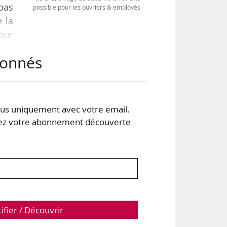
pas
possible pour les ouvriers & employés -
e la
pour
abonnés
pte
 les
ment
s uniquement avec votre email.
 votre abonnement découverte
tifier / Découvrir