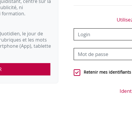
idistant, centré sur la
ublicité, ni
i formation.
Utilise
uotidien, le jour de
rubriques et les mots
artphone (App), tablette
R
Retenir mes identifiants
Ident