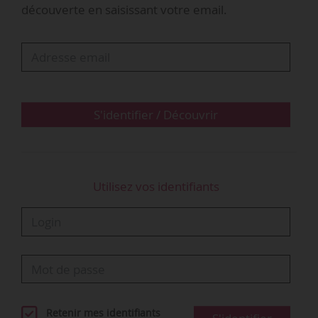
découverte en saisissant votre email.
Selon François Cochet, président de
FIRPS
(Fédération des
intervenants en risques psychosociaux), en
septembre 2022, après deux ans et demi de télétravail
régulier…
S'identifier / Découvrir
Utilisez vos identifiants
Retenir mes identifiants