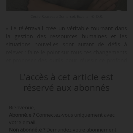
Cécile Rousseau Dumarcet, Excelia - © D.R.
« Le télétravail crée un véritable tournant dans
la gestion des ressources humaines et les
situations nouvelles sont autant de défis à
relever : faire le point sur tous ces changements
et proposer des outils pour réussir ce profond
bouleversement de l’organisation du travail,
L'accès à cet article est
quelle que soit la structure, privée ou publique.
Dans ce contexte, la médiation en entreprise a
réservé aux abonnés
de beaux jours devant elle » analyse Cécile
Rousseau Dumarcet, intervenante à Excelia
Bienvenue,
Business School, formatrice et médiatrice
Abonné.e ?
Connectez-vous uniquement avec
Manageurs deux fois plus exposés à la
votre email.
Non abonné.e ?
Demandez votre abonnement
violence verbale de leurs collègues