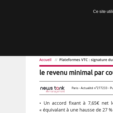
Découvrir sans engagement
Ce site uti
Menu
Accueil
Plateformes VTC : signature du
Plateformes VTC : signat
le revenu minimal par c
Paris - Actualité n°277233 - P
• Un accord fixant à 7,65€ net 
« équivalant à une hausse de 27 % d