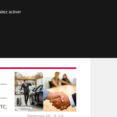
Nous joindre
itez activer
Espace abonné
net
TC,
Plateformes VTC - © D.R.