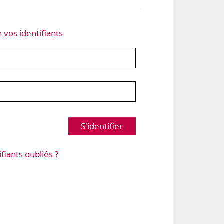
z vos identifiants
S'identifier
ifiants oubliés ?