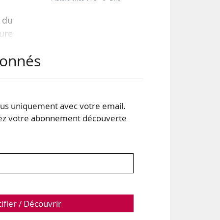
 du
ure
abonnés
enu
s uniquement avec votre email.
 des
 votre abonnement découverte
ons
on-
tait
tifier / Découvrir