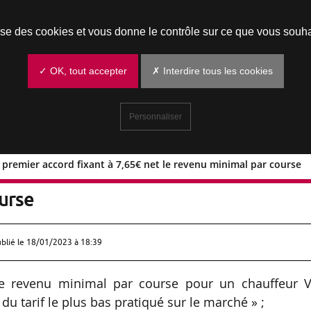
Prendre un rendez-vous
lise des cookies et vous donne le contrôle sur ce que vous souha
✓ OK, tout accepter
✗ Interdire tous les cookies
Personnaliser
 premier accord fixant à 7,65€ net le revenu minimal par course
ure du premier accord fixant à 7,65€ 
ourse
ublié le
18/01/2023 à 18:39
le revenu minimal par course pour un chauffeur V
u tarif le plus bas pratiqué sur le marché » ;