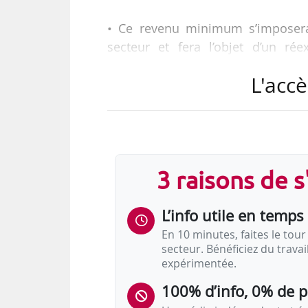
• Ce revenu minimum s’imposera 
secteur et fera l’objet d’un r
économique ;
L'accè
• Lancement des négociations se
horaire.
Tel est l’objet de l’accord négoc
3 raisons de 
travailleurs indépendants (AVF
représentatives des plateforme
L’info utile en temps 
indépendants et ACIL ont refusé d
pas suffisant ».
En 10 minutes, faites le tour 
secteur. Bénéficiez du trava
expérimentée.
Le texte…
100% d’info, 0% de 