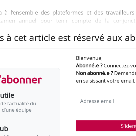
à l’ensemble des plateformes et des travailleurs
éexamen annuel pour tenir compte de la conjonct
s à cet article est réservé aux 
ctorielles sur les revenus et la garantie d’un rev
Bienvenue,
Abonné.e ?
Connectez-vou
ié et signé entre les organisations représentatives
Non abonné.e ?
Demandez
s'abonner
 [42,8 %], FNAE, CFTC et Unsa) et les organisati
en saisissant votre email.
s de VTC (API et FFTPR), le 18/01/2023. FO, Uni
utile
e signer le document estimant que « le montant n’é
de l’actualité du
il d’une équipe
S'iden
pub