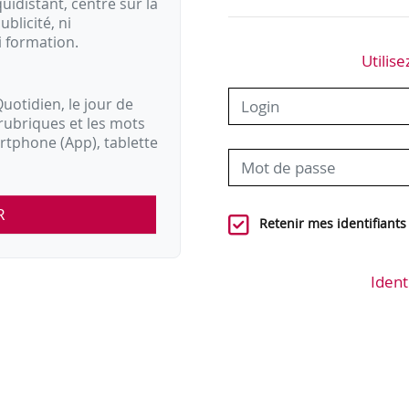
idistant, centré sur la
ublicité, ni
i formation.
Utilise
uotidien, le jour de
rubriques et les mots
artphone (App), tablette
R
Retenir mes identifiants
Ident