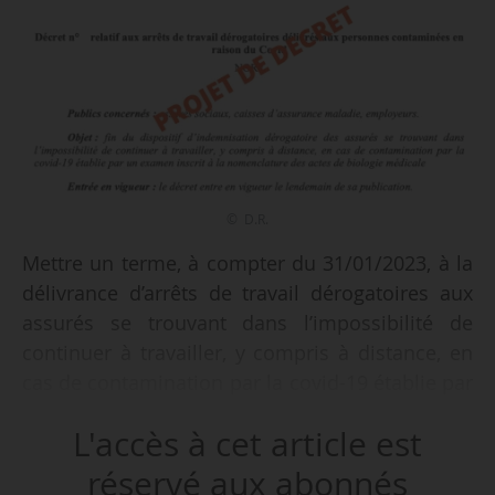
© D.R.
Mettre un terme, à compter du 31/01/2023, à la
délivrance d’arrêts de travail dérogatoires aux
assurés se trouvant dans l’impossibilité de
continuer à travailler, y compris à distance, en
cas de contamination par la covid-19 établie par
un examen inscrit à la nomenclature des actes
L'accès à cet article est
de biologie médicale afin de limiter la
propagation de l’épidémie de Covid : telle est la
réservé aux abonnés