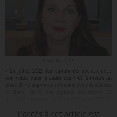
Nadège Plou - © D.R.
« En juillet 2022, les partenaires sociaux nous
ont invités dans le cadre des NAO à mettre en
place d’une augmentation collective des salaires
touchant 100 % des équipes non-cadres. Ce
dispositif signé par l’Unsa, la CGT et la CFDT est
applicable depuis le 01/09/2022 aux salariés
L'accès à cet article est
ayant plus d’un an d’ancienneté au sein de nos