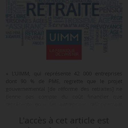
« L’UIMM, qui représente 42 000 entreprises
dont 90 % de PME, regrette que le projet
gouvernemental [de réforme des retraites] ne
tienne pas compte du coût financier que
représente pour les entreprises l’allongement
de la durée de vie au travail », déclare la
L'accès à cet article est
fédération patronale de la métallurgie le
10/01/2023 après la présentation par la