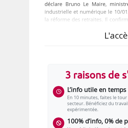
déclare Bruno Le Maire, ministr
industrielle et numérique le 10/0
la réforme des retraites. Il conf
retraite ».
L'accè
« Nous avons donc dégagé avec
financer :
• Les retraites des plus fragiles, 
3 raisons de 
pourront continuer de partir à la re
L’info utile en temps 
• Le coût des mesures sur la pénibi
des petites…
En 10 minutes, faites le tour 
secteur. Bénéficiez du trava
expérimentée.
100% d’info, 0% de 