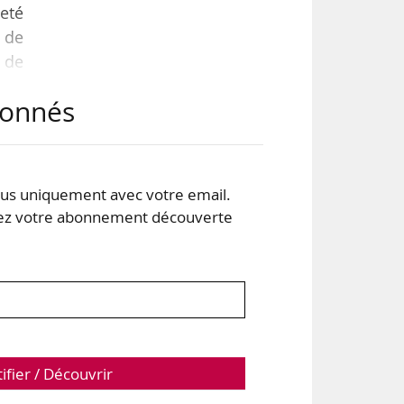
eté
e de
s de
abonnés
our
s uniquement avec votre email.
 qui
 votre abonnement découverte
tion
tifier / Découvrir