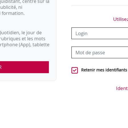
idistant, centré sur la
ublicité, ni
i formation.
Utilise
uotidien, le jour de
rubriques et les mots
artphone (App), tablette
R
Retenir mes identifiants
Ident