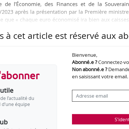
e de l’Économie, des Finances et de la Souverain
1/2023 après la présentation par la Première ministr
irme que « chaque euro économisé ira bien aux caisse
s à cet article est réservé aux 
 cette réforme 4,2 Md€ de marge de manœuvre p
Bienvenue,
Abonné.e ?
Connectez-vou
en raison de leurs inaptitudes ou de leurs invalidités,
Non abonné.e ?
Demandez
s'abonner
traite à 62 ans : 3,1 Md€,
en saisissant votre email.
utile
lité, sur les carrières longues, et sur la revalorisa
de l’actualité du
il d’une équipe
S'iden
pub