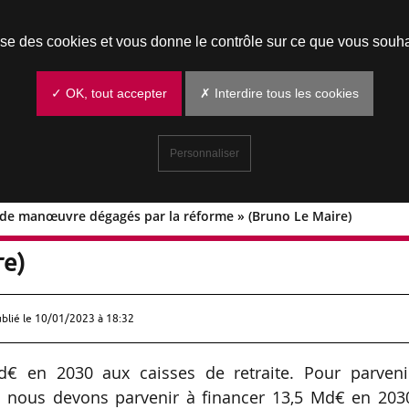
Prendre un rendez-vous
lise des cookies et vous donne le contrôle sur ce que vous souha
✓ OK, tout accepter
✗ Interdire tous les cookies
Personnaliser
e de manœuvre dégagés par la réforme » (Bruno Le Maire)
e marge de manœuvre dégagés par la
re)
ublié le
10/01/2023 à 18:32
d€ en 2030 aux caisses de retraite. Pour parveni
te nous devons parvenir à financer 13,5 Md€ en 203