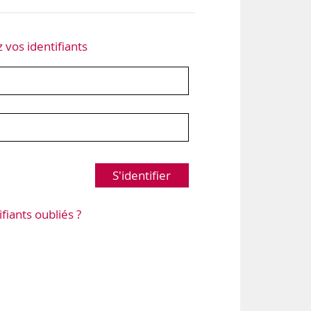
z vos identifiants
S'identifier
ifiants oubliés ?