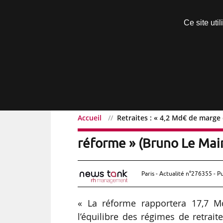
Découvrir sans engagement
Ce site uti
Menu
Accueil
Retraites : « 4,2 Md€ de marg
Retraites : « 4,2 Md€ d
réforme » (Bruno Le Mai
Paris - Actualité n°276355 - P
« La réforme rapportera 17,7 M
l’équilibre des régimes de retrai