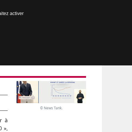
Nous joindre
itez activer
Espace abonné
© News Tank.
r à
0 »,