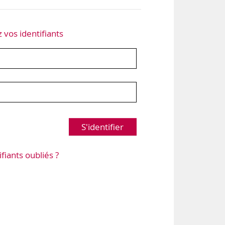
z vos identifiants
S'identifier
ifiants oubliés ?