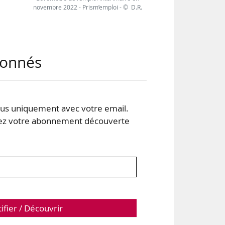
novembre 2022 - Prism’emploi - © D.R.
an),
abonnés
),
açon
s uniquement avec votre email.
 et
 votre abonnement découverte
tifier / Découvrir