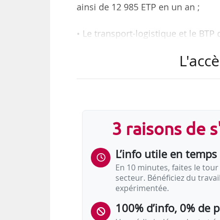
ainsi de 12 985 ETP en un an ;
• Le transport-logistique et le BT
- Le transport-logistique enregistr
L'accè
amplifiant l’orientation à la baiss
- Avec -1,2 %, l’intérim diminue p
moins marquée que depuis le début
• Les autres secteurs connaissen
3 raisons de 
5,5 % (industrie) :
- L’emploi intérimaire stagne dés
L’info utile en temps 
En 10 minutes, faites le tour 
secteur. Bénéficiez du trava
expérimentée.
100% d’info, 0% de 