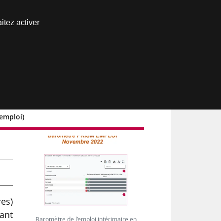
Nous joindre
itez activer
Espace abonné
emploi)
r
res)
ant
Baromètre de l’emploi intérimaire en