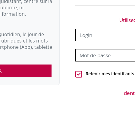
idistant, centré sur la
ublicité, ni
i formation.
Utilise
uotidien, le jour de
rubriques et les mots
artphone (App), tablette
R
Retenir mes identifiants
Ident