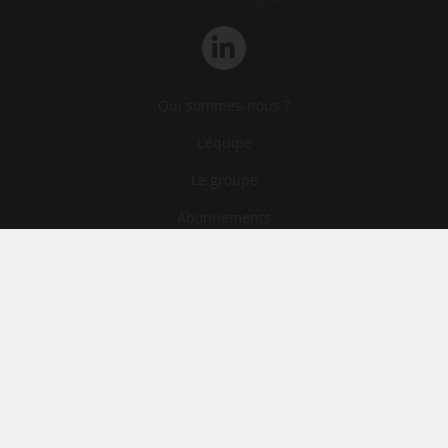
Qui sommes-nous ?
L‘équipe
Le groupe
Abonnements
Contact
Archives
CGA
Mentions légales
Confidentialité
Cookies