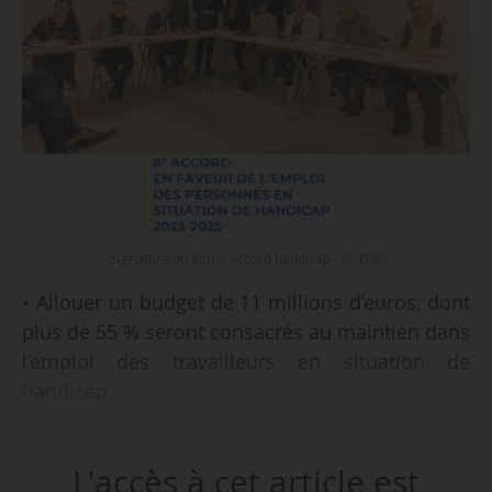
Signature du 8ème accord handicap - © D.R.
• Allouer un budget de 11 millions d’euros, dont
plus de 55 % seront consacrés au maintien dans
l’emploi des travailleurs en situation de
handicap,
• Accompagner les postiers « souffrant d’une
L'accès à cet article est
maladie chronique, de troubles psychiques ou