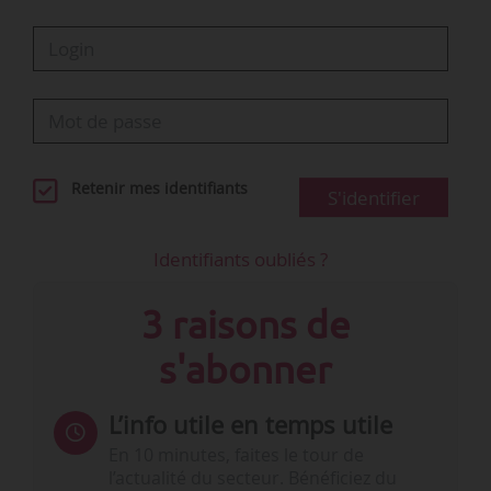
• Revalorisation du montant maximal de l’aide
financière versée par le CSE ou l’employeur au
titre des services à la personne ;
• Ajustement du coefficient maximal
d’exonération pour la réduction générale
Retenir mes identifiants
S'identifier
dégressive des…
Identifiants oubliés ?
3 raisons de
s'abonner
L’info utile en temps utile
En 10 minutes, faites le tour de
l’actualité du secteur. Bénéficiez du