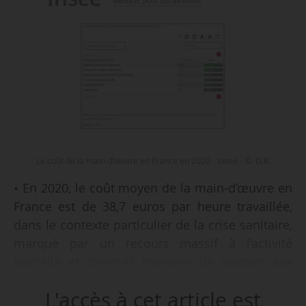
Le coût de la main-d’œuvre en France en 2020 - Insee - © D.R.
• En 2020, le coût moyen de la main-d’œuvre en
France est de 38,7 euros par heure travaillée,
dans le contexte particulier de la crise sanitaire,
marqué par un recours massif à l’activité
partielle et diverses mesures de soutien aux
entreprises, qui ont affecté très différemment
L'accès à cet article est
les secteurs d’activité ;