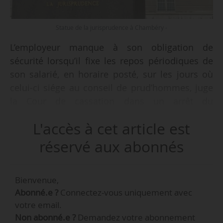
Statue de la jurisprudence à Chambéry -
L’employeur manque à son obligation de
sécurité lorsqu’il fixe les repos périodiques de
son salarié, en horaire posté, sur les jours où
celui-ci siége au conseil de prud’hommes, juge
la Cour de cassation dans un arrêt du
14/12/2022. Il importe peu que le salarié ait
L'accès à cet article est
accepté d’être payé pour les vacations en lieu et
place du temps de repos.
réservé aux abonnés
• Un salarié est embauché le 10/09/1990. Il
Bienvenue,
occupe un poste de chef de secteur
Abonné.e ?
Connectez-vous uniquement avec
mouvement, en équipe 3x8. Il est désigné
votre email.
conseiller prud’homal le 15/09/2011. Il
Non abonné.e ?
Demandez votre abonnement
démissionne de son mandat le 12/06/2016. Il