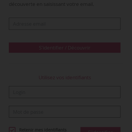
découverte en saisissant votre email.
saisit le CPH, reprochant à son employeur de ne
pas avoir aménagé son temps de travail pour lui
garantir un temps de repos minimum et de ne
pas avoir respecté son obligation de sécurité.
• La Cour d’appel rejette sa demande. Elle
S'identifier / Découvrir
constate que le salari…
Utilisez vos identifiants
Retenir mes identifiants