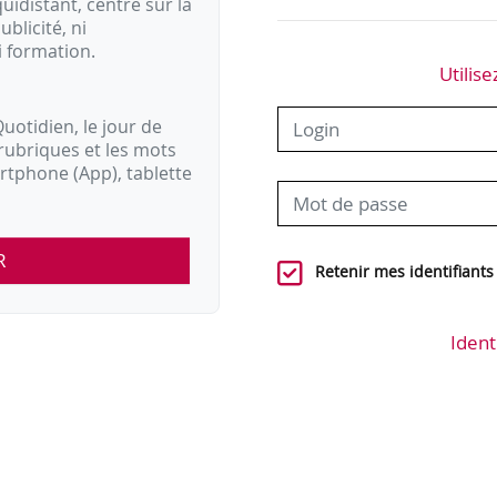
idistant, centré sur la
ublicité, ni
i formation.
Utilise
uotidien, le jour de
rubriques et les mots
artphone (App), tablette
R
Retenir mes identifiants
Ident