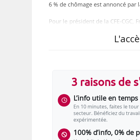
6 % de chômage est annoncé par la
Pour le président de la CFE-CGC, F
que ce projet de décret était u
L'accè
gouverner : en prônant l’idéologie
Tank. « Dès le 08/09, le Gouvernem
est une claque aux partenaires socia
« C’est un recul tactique du Gou
3 raisons de 
de la direction de…
L’info utile en temps 
En 10 minutes, faites le tour 
secteur. Bénéficiez du trava
expérimentée.
100% d’info, 0% de 