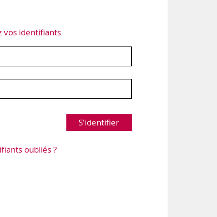
z vos identifiants
S'identifier
ifiants oubliés ?