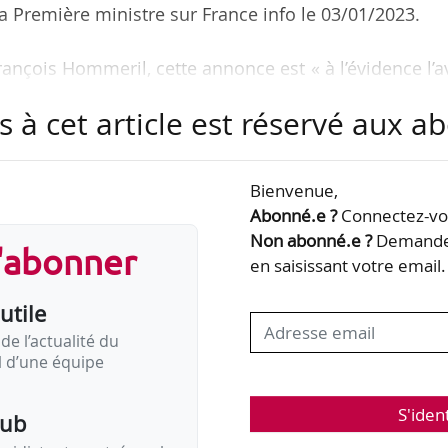
 Première ministre sur France info le 03/01/2023.
rançois Hommeril, cette annonce est « à l’évidence l’
ne erreur et cela dit quelque chose sur la façon
s à cet article est réservé aux 
 de la surpuissance, on fait des bêtises », dit-il à 
ent a annoncé sa volonté de légiférer par décret, ce
ux. Cela signifie qu’il les ignore. »
Bienvenue,
Abonné.e ?
Connectez-vou
vernement, indique de son côté Denis Gravouil, mem
Non abonné.e ?
Demandez
s'abonner
en saisissant votre email.
utile
de l’actualité du
il d’une équipe
S'iden
pub