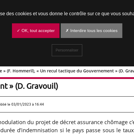
Prendre un rendez-vous
lise des cookies et vous donne le contrôle sur ce que vous souha
✓ OK, tout accepter
✗ Interdire tous les cookies
Personnaliser
e » (F. Hommeril), « Un recul tactique du Gouvernement » (D. Grav
bêtise » (F. Hommeril), « Un recul
 » (D. Gravouil)
ublié le
03/01/2023 à 16:44
 modulation du projet de décret assurance chômage c’
a durée d’indemnisation si le pays passe sous le tau