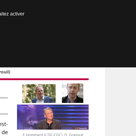
Nous joindre
itez activer
Espace abonné
ouil)
est-
x de
F. Hommeril (CGE-CGC), D. Gravouil