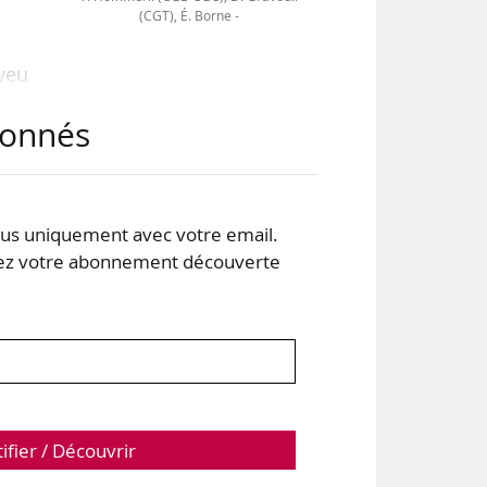
(CGT), É. Borne -
aveu
 de
abonnés
News
 qui
s uniquement avec votre email.
bre
 votre abonnement découverte
tifier / Découvrir