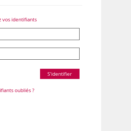
z vos identifiants
S'identifier
ifiants oubliés ?