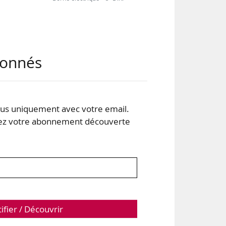
abonnés
des
ques
s uniquement avec votre email.
 votre abonnement découverte
1
tifier / Découvrir