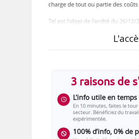
charge de tout ou partie des coûts li
Tel est l’objet de l’arrêté du 26/12
L'accè
L’arrêté du 26/12/2022, qui modi
avantages en nature en vue du calc
clarifications sur les règles à appli
Contenu de l'arrêté du 26/12/20
3 raisons de 
Borne électrique : règl
L’info utile en temps 
applicables jusqu’au 
En 10 minutes, faites le tour 
…
secteur. Bénéficiez du trava
expérimentée.
100% d’info, 0% de 