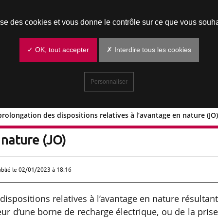
Prendre un rendez-vous
lise des cookies et vous donne le contrôle sur ce que vous souha
✓ OK, tout accepter
✗ Interdire tous les cookies
Personnaliser
prolongation des dispositions relatives à l’avantage en nature (JO
ique : prolongation des dispositions
 nature (JO)
ublié le
02/01/2023 à 18:16
ispositions relatives à l’avantage en nature résultan
eur d’une borne de recharge électrique, ou de la pris