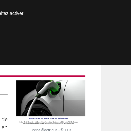
Nous joindre
itez activer
Espace abonné
)
t de
e en
Borne électrique - © D.R.