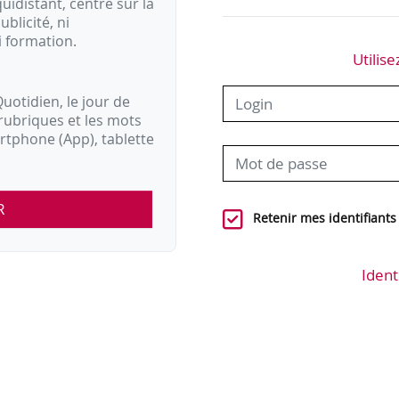
idistant, centré sur la
ublicité, ni
i formation.
Utilise
uotidien, le jour de
rubriques et les mots
artphone (App), tablette
R
Retenir mes identifiants
Ident