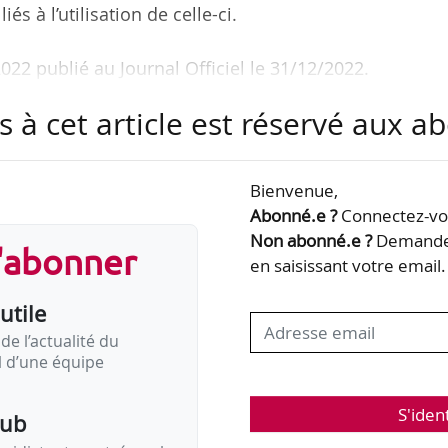
és à l’utilisation de celle-ci.
/2022 publié au Journal Officiel le 31/12/2022.
s à cet article est réservé aux 
fie l’arrêté du 10/12/2002 relatif à l’évaluation 
ul des cotisations de sécurité sociale, apporte quel
quer.
Bienvenue,
Abonné.e ?
Connectez-vou
22
Non abonné.e ?
Demandez
1/
s'abonner
en saisissant votre email.
es relatives à l’avantage en nature
utile
31/12/2024
de l’actualité du
il d’une équipe
S'iden
pub