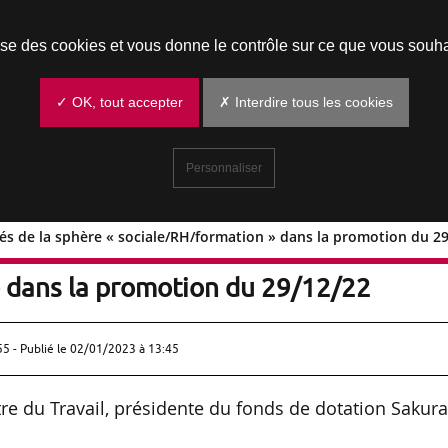
Prendre un rendez-vous
lise des cookies et vous donne le contrôle sur ce que vous souha
✓ OK, tout accepter
✗ Interdire tous les cookies
Personnaliser
és de la sphère « sociale/RH/formation » dans la promotion du 2
nnalités de la sphère
» dans la promotion du 29/12/22
55 - Publié le
02/01/2023 à 13:45
re du Travail, présidente du fonds de dotation Sakura