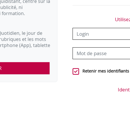
idistant, centré sur la
…
ublicité, ni
i formation.
Utilise
uotidien, le jour de
rubriques et les mots
artphone (App), tablette
R
Retenir mes identifiants
Ident