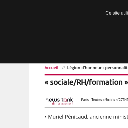
Découvrir sans engagement
Ce site uti
Menu
Accueil
Légion d’honneur : personnalit
Légion d’honneur : perso
« sociale/RH/formation 
Paris - Textes officiels n°2754
• Muriel Pénicaud, ancienne minist