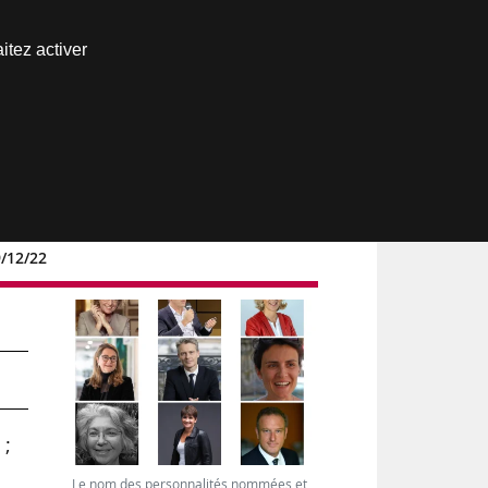
Nous joindre
itez activer
Espace abonné
9/12/22
 ;
Le nom des personnalités nommées et