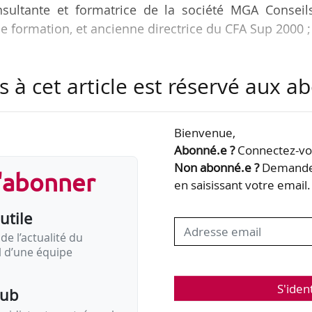
nsultante et formatrice de la société MGA Conseil
de formation, et ancienne directrice du CFA Sup 2000 ;
l de l’Autorité des relations sociales des platefor
s à cet article est réservé aux 
l’Apec ;
Bienvenue,
Abonné.e ?
Connectez-vou
 générale d’AXA, membre du comité exécutif d’
Non abonné.e ?
Demandez
s'abonner
en saisissant votre email.
utile
la stratégie compétences du cabinet d’expertise et
Sémaphores ;
de l’actualité du
il d’une équipe
ce des ressources humaines et de la communication
S'iden
022;
pub