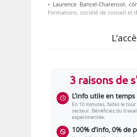
• Laurence Bancel-Charensol, co
Formations, société de conseil et 
• Joël Blondel, directeur généra
L'accè
d’emploi ;
• Marie-Laure Collet, présidente de 
• Diane Deperrois, directrice
3 raisons de 
organisation patronale ;
L’info utile en temps 
• Patrice Guézou, directeur de 
conseil en ressources humaines 
En 10 minutes, faites le tour 
secteur. Bénéficiez du trava
expérimentée.
• Caroline Guillaumin, directri
Société Générale jusqu’au 31/12/2
100% d’info, 0% de 