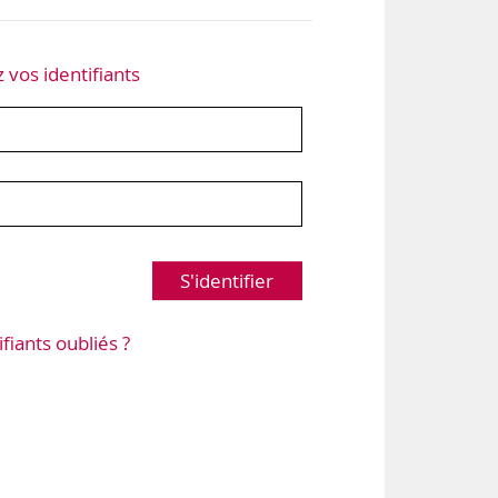
z vos identifiants
S'identifier
ifiants oubliés ?