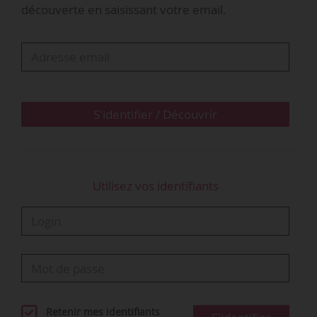
découverte en saisissant votre email.
Audrey Pérocheau occupait précédemment les
fonctions de directrice France Formation et
développement des compétences dans les
territoires au sein de Pôle emploi depuis
janvier 2016.
S'identifier / Découvrir
…
Utilisez vos identifiants
Retenir mes identifiants