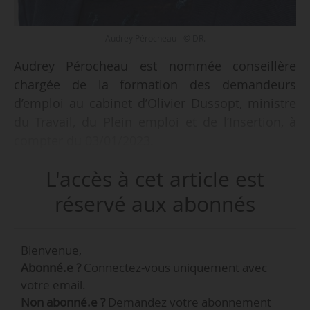
Audrey Pérocheau - © DR.
Audrey Pérocheau est nommée conseillère
chargée de la formation des demandeurs
d’emploi au cabinet d’Olivier Dussopt, ministre
du Travail, du Plein emploi et de l’Insertion, à
compter du 03/01/2023.
L'accès à cet article est
Elle est également nommée conseillère chargée
de la formation des demandeurs d’emploi au
réservé aux abonnés
cabinet de Carole Grandjean, ministre déléguée
auprès d’Olivier Dussopt, ministre du Travail, du
Bienvenue,
Plein emploi et de l’Insertion et de Pap Ndiaye,
Abonné.e ?
Connectez-vous uniquement avec
ministre de l’Éducation nationale et de la
votre email.
Jeunesse.
Non abonné.e ?
Demandez votre abonnement