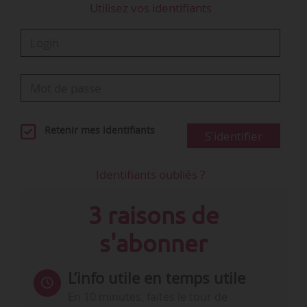
Utilisez vos identifiants
l’emploi de la Fonction publique territoriale,
publiés par la…
Retenir mes identifiants
S'identifier
Identifiants oubliés ?
3 raisons de
s'abonner
L’info utile en temps utile
En 10 minutes, faites le tour de