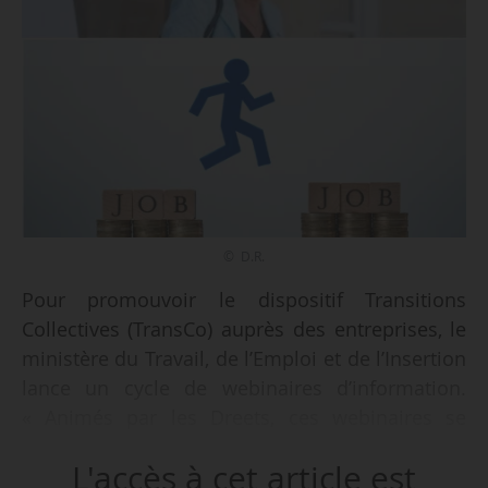
© D.R.
Pour promouvoir le dispositif Transitions
Collectives (TransCo) auprès des entreprises, le
ministère du Travail, de l’Emploi et de l’Insertion
lance un cycle de webinaires d’information.
« Animés par les Dreets, ces webinaires se
dérouleront partout en France métropolitaine et
L'accès à cet article est
dans les Outre-mer dans les mois qui