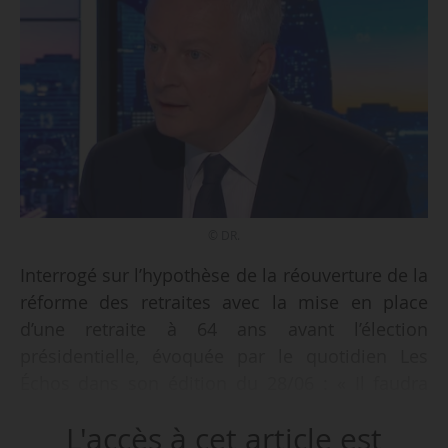
© DR.
Interrogé sur l’hypothèse de la réouverture de la
réforme des retraites avec la mise en place
d’une retraite à 64 ans avant l’élection
présidentielle, évoquée par le quotidien Les
Échos dans son édition du 28/06 : « Il faudra
faire cette réforme, quand le président de la
L'accès à cet article est
République le décidera, mais j’y suis favorable,