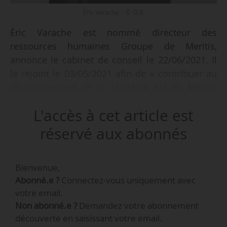
Éric Varache. - © D.R.
Éric Varache est nommé directeur des
ressources humaines Groupe de Meritis,
annonce le cabinet de conseil le 22/06/2021. Il
le rejoint le 03/05/2021 afin de « contribuer au
développement de la stratégie RH de Meritis
aux côtés des équipes actuelles ».
L'accès à cet article est
Entre juillet 2020 et mai 2021, Éric Varache
réservé aux abonnés
exerçait en tant que directeur des ressources
humaines de Carac, après avoir tenu une
Bienvenue,
position similaire au sein d’Abilways de
Abonné.e ?
Connectez-vous uniquement avec
janvier 2017 à juillet 2020. Éric Varache est
votre email.
diplômé du CIFFOP.
Non abonné.e ?
Demandez votre abonnement
découverte en saisissant votre email.
Meritis est un cabinet de conseil en technologie composé