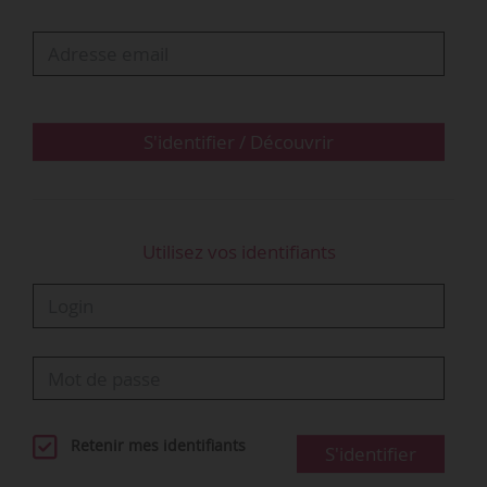
de 600 collaborateurs. Il conseille et accompagne les
entreprises sur leurs transformations digitale et « métier ».
Meritis a été fondé en 2007 par Gilles Duret et Sébastien
Videment. En 2019, le cabinet enregistre un chiffre
d’affaires de 52 M€
S'identifier / Découvrir
Utilisez vos identifiants
Retenir mes identifiants
S'identifier