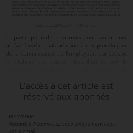
Cass. soc., 23/06/2021, n° 20-13 762 -
La prescription de deux mois pour sanctionner
un fait fautif du salarié court à compter du jour
de la connaissance de l’employeur, qui est soit
le titulaire du pouvoir disciplinaire, soit le
supérieur hiérarchique du salarié même non
titulaire de ce pouvoir, juge la Cour de cassation
L'accès à cet article est
dans un arrêt du 23/06/2021.
réservé aux abonnés
• Un salarié est embauché le 01/04/1991 en
qualité d’enquêteur. Il est convoqué à un
Bienvenue,
entretien préalable le 07/06/2012. Il est licencié
Abonné.e ?
Connectez-vous uniquement avec
pour cause réelle et sérieuse le 13/07/2012,
votre email.