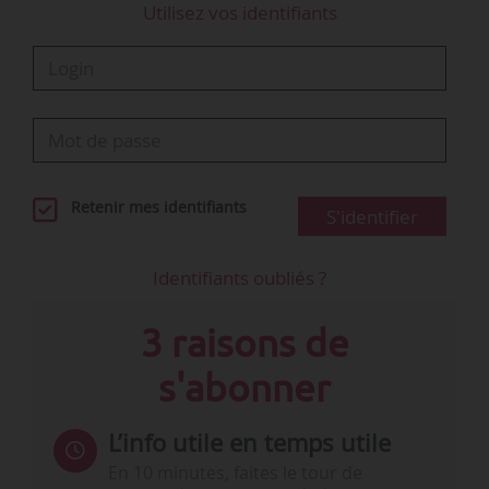
Utilisez vos identifiants
- Rémy Challe, chief innovation officier de Skill
and You ;
- Denis Guibard, directeur général de l’IMT
Business School;
- Anne Domaizon, directrice…
Retenir mes identifiants
S'identifier
Identifiants oubliés ?
3 raisons de
s'abonner
L’info utile en temps utile
En 10 minutes, faites le tour de