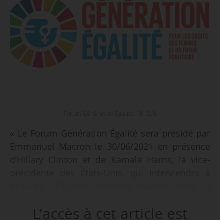
Forum Génération Égalité - © D.R.
« Le Forum Génération Égalité sera présidé par
Emmanuel Macron le 30/06/2021 en présence
d’Hillary Clinton et de Kamala Harris, la vice-
présidente des États-Unis, qui interviendra à
distance. L’égalité hommes-femmes sera la
grande cause nationale et internationale de ce
L'accès à cet article est
forum », annonce l’entourage du président de la