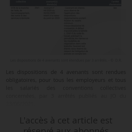
Les dispositions de 4 avenants sont étendues par 3 arrêtés. - © D.R.
Les dispositions de 4 avenants sont rendues
obligatoires, pour tous les employeurs et tous
les salariés des conventions collectives
concernées, par 3 arrêtés publiés au JO du
23/06/2021.
L'accès à cet article est
Sont notamment étendus :
- L’avenant à la convention collective de la
réservé aux abonnés