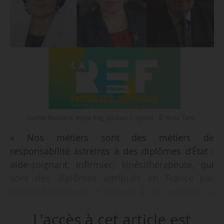
Sophie Boissard, Maya Atig, Jacques Creyssel - © News Tank.
« Nos métiers sont des métiers de
responsabilité astreints à des diplômes d’État :
aide-soignant, infirmier, kinésithérapeute, qui
sont des diplômes attribués en France par
l’autorité publique et soumis à des quotas. La
difficulté à laquelle nous nous confrontons en
L'accès à cet article est
tant qu’employeur est ce contingentement des