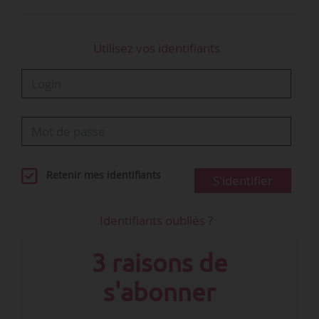
01/07/2021 ;
Utilisez vos identifiants
• Réaffirmer son opposition à la…
Retenir mes identifiants
S'identifier
Identifiants oubliés ?
3 raisons de
s'abonner