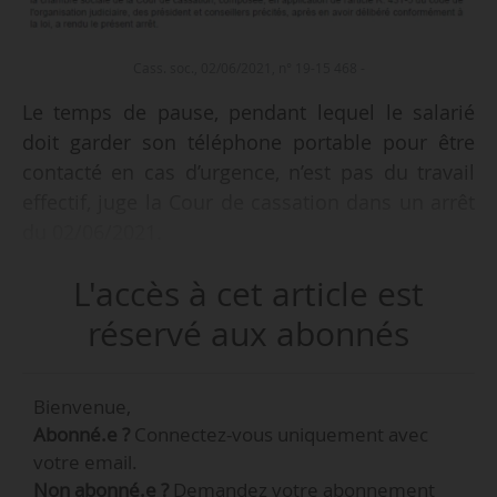
Cass. soc., 02/06/2021, n° 19-15 468 -
Le temps de pause, pendant lequel le salarié
doit garder son téléphone portable pour être
contacté en cas d’urgence, n’est pas du travail
effectif, juge la Cour de cassation dans un arrêt
du 02/06/2021.
L'accès à cet article est
• Des salariés saisissent le CPH pour obtenir le
paiement des temps de pause et des congés
réservé aux abonnés
payés afférents le 20/11/2013. Ils sont licenciés
pour motif économique entre juin et
Bienvenue,
septembre 2016.
Abonné.e ?
Connectez-vous uniquement avec
votre email.
• La Cour d’appel fait droit à leur demande. Elle
Non abonné.e ?
Demandez votre abonnement