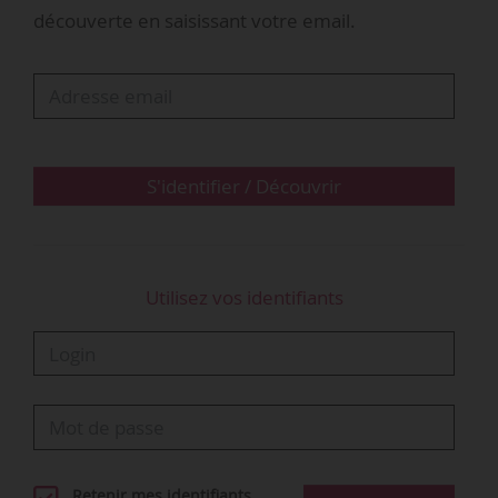
constate que les salariés, pendant leur pause,
découverte en saisissant votre email.
devaient conserver leur téléphone mobile
professionnel dans tous leurs déplacements
internes sur le site, afin d’être joignables à tout
moment, y compris en cas de sortie de poste.
Elle juge que les salariés devaient rester
constamment à la disposition de leur
S'identifier / Découvrir
employeur et se conformer à ses directives…
Utilisez vos identifiants
Retenir mes identifiants