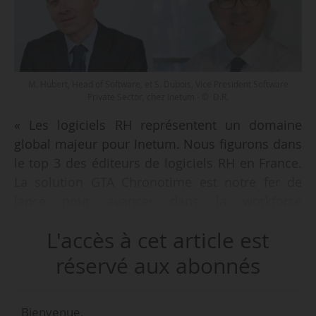
M. Hubert, Head of Software, et S. Dubois, Vice President Software
Private Sector, chez Inetum - © D.R.
« Les logiciels RH représentent un domaine
global majeur pour Inetum. Nous figurons dans
le top 3 des éditeurs de logiciels RH en France.
La solution GTA Chronotime est notre fer de
lance pour avancer dans la workforce
management », déclare Martin Hubert, Head of
L'accès à cet article est
Inetum Software, à News Tank le 15/06/2021.
réservé aux abonnés
Chronotime Workplace est un logiciel de
gestion des temps et des activités (GTA) adopté
Bienvenue,
par 800 clients, dont 30 à 40 % rattachés au