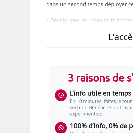
dans un second temps déployer ces 
• Développer les dispositifs incita
de jeunes de moins de 25 ans en C
L'accè
handicap, de maintien des séniors 
• Favoriser la transmission 
transmettant l’expérience, les savo
3 raisons de 
• Favoriser la formation des salar
adaptabilité au poste et leur maint
L’info utile en temps 
• Anticiper les…
En 10 minutes, faites le tour 
secteur. Bénéficiez du trava
expérimentée.
100% d’info, 0% de 