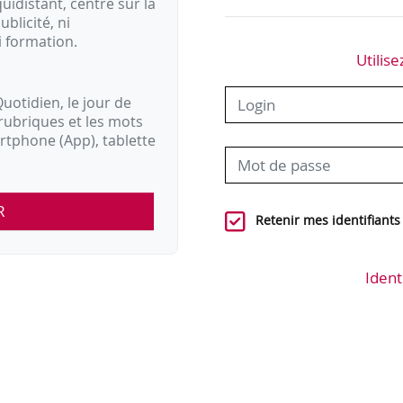
idistant, centré sur la
ublicité, ni
i formation.
Utilise
uotidien, le jour de
rubriques et les mots
artphone (App), tablette
R
Retenir mes identifiants
Ident