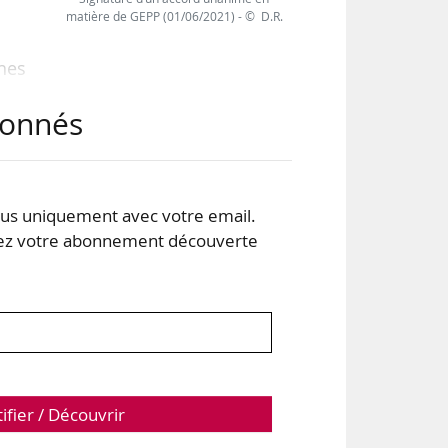
matière de GEPP (01/06/2021) - © D.R.
ches
, de
abonnés
 et
s uniquement avec votre email.
 votre abonnement découverte
leur
tifier / Découvrir