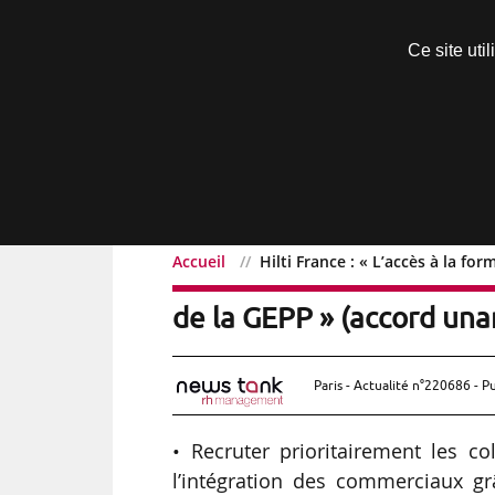
Découvrir sans engagement
Ce site uti
Menu
Accueil
Hilti France : « L’accès à la f
Hilti France : « L’accès à
de la GEPP » (accord un
Paris - Actualité n°220686 - P
• Recruter prioritairement les c
l’intégration des commerciaux gr