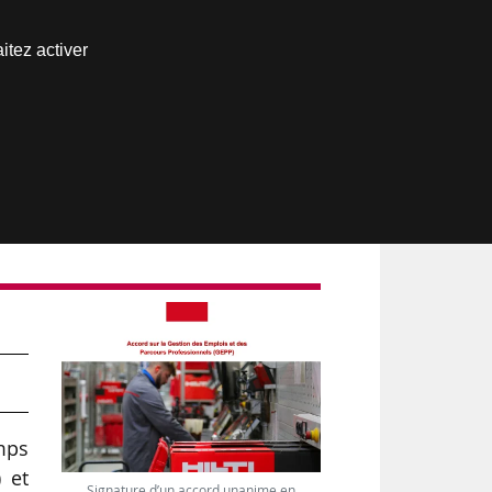
Nous joindre
itez activer
Espace abonné
e
mps
 et
Signature d’un accord unanime en