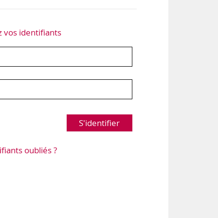
z vos identifiants
S'identifier
ifiants oubliés ?