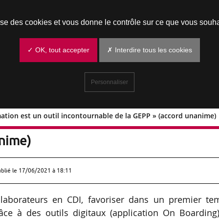
Prendre un rendez-vous
lise des cookies et vous donne le contrôle sur ce que vous souha
✓ OK, tout accepter
✗ Interdire tous les cookies
Personnaliser
ormation est un outil incontournable de la GEPP » (accord unanime)
 la formation est un outil incontournabl
anime)
ublié le
17/06/2021 à 18:11
ollaborateurs en CDI, favoriser dans un premier te
âce à des outils digitaux (application On Boarding)