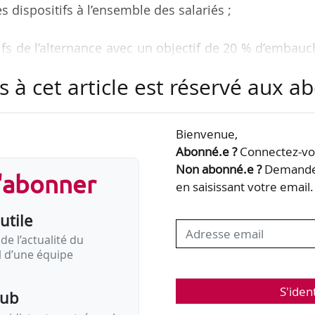
dispositifs à l’ensemble des salariés ;
tifs de l’alternance avec un objectif de 20 % d’embau
DI ainsi que diverses mesures en matière de parité
s à cet article est réservé aux 
dans l’emploi ;
des savoirs et des compétences en conservant
Bienvenue,
irs et les compétences au sein de Hilti France ;
Abonné.e ?
Connectez-vou
Non abonné.e ?
Demandez
s'abonner
iés, outil incontournable de la GEPP, afin d’assurer 
en saisissant votre email.
ien dans l’emploi ;
utile
de l’actualité du
il d’une équipe
S'iden
pub