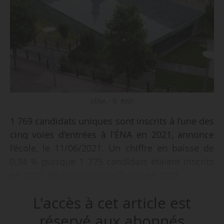
L’ÉNA. - © INSP
1 769 candidats uniques sont inscrits à l’une des
cinq voies d’entrées à l’ÉNA en 2021, annonce
l’école, le 11/06/2021. Un chiffre en baisse de
0,34 % puisque 1 775 candidats étaient inscrits
en 2020. 89 places sont offertes en 2021.
L'accès à cet article est
Le nombre d’inscrits aux concours externe est
en hausse (+2,25 %) avec 1 016 candidats.
réservé aux abonnés