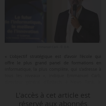
Emmanuel Carli - © D.R.
« L’objectif stratégique est d’avoir l’école qui
offre le plus grand panel de formations en
informatique, la plus complète, qui s’adresse à
tous les niveaux », indique Emmanuel Carli,
directeur général d’Epitech, à News Tank, le
14/05/2021, alors que l’établissement
L'accès à cet article est
d’informatique lance Epitech Executive, « centre
de formation professionnelle et continue ».
réservé aux abonnés