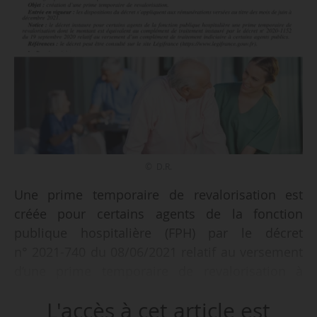
© D.R.
Une prime temporaire de revalorisation est
créée pour certains agents de la fonction
publique hospitalière (FPH) par le décret
n° 2021-740 du 08/06/2021 relatif au versement
d’une prime temporaire de revalorisation à
certains personnels relevant de la fonction
L'accès à cet article est
publique hospitalière, publié au JO du