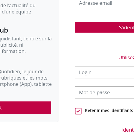
de l’actualité du
il d’une équipe
S'iden
pub
idistant, centré sur la
ublicité, ni
i formation.
Utilise
uotidien, le jour de
rubriques et les mots
artphone (App), tablette
R
Retenir mes identifiants
Ident