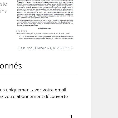
ste
dans
s du
êtés
tifs
Cass. soc., 12/05/2021, n° 20-60 118 -
aux
abonnés
s uniquement avec votre email.
 votre abonnement découverte