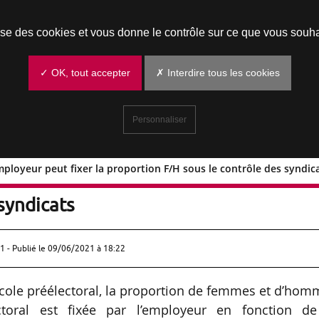
Prendre un rendez-vous
lise des cookies et vous donne le contrôle sur ce que vous souha
✓ OK, tout accepter
✗ Interdire tous les cookies
Personnaliser
employeur peut fixer la proportion F/H sous le contrôle des syndic
s : l’employeur peut fixer la proportio
 syndicats
1 - Publié le
09/06/2021 à 18:22
cole préélectoral, la proportion de femmes et d’ho
toral est fixée par l’employeur en fonction de