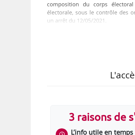
composition du corps électoral
électorale, sous le contrôle des 
un arrêt du 12/05/2021.
• Un protocole préélectoral est s
CSE de la société. Le protocole ment
au 31/01/2019, soit 43,40 hommes 
servant l’organisation des élec
organisations syndicales ayant par
L'accè
3 raisons de 
L’info utile en temps 