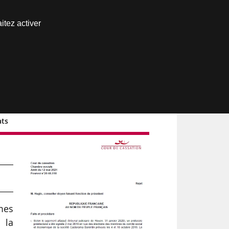
Nous joindre
itez activer
Espace abonné
ats
n
mmes
 la