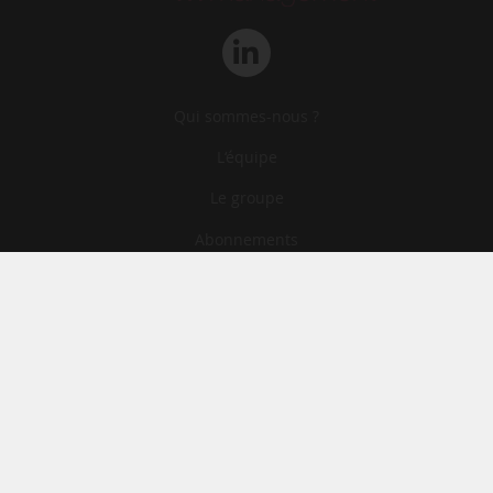
Qui sommes-nous ?
L‘équipe
Le groupe
Abonnements
Contact
Archives
CGA
Mentions légales
Confidentialité
Cookies