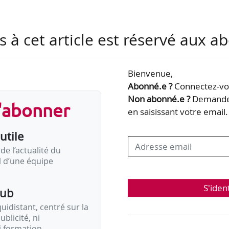
s à cet article est réservé aux 
Bienvenue,
Abonné.e ?
Connectez-vou
Non abonné.e ?
Demandez
s'abonner
en saisissant votre email.
utile
de l’actualité du
il d’une équipe
S'iden
pub
idistant, centré sur la
ublicité, ni
i formation.