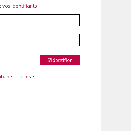
z vos identifiants
S'identifier
ifiants oubliés ?