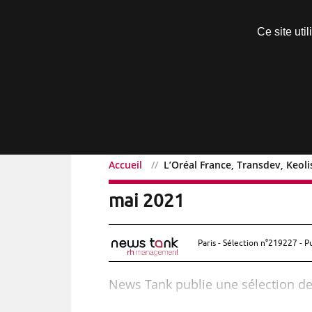
Découvrir sans engagement
Ce site uti
Menu
Accueil
L’Oréal France, Transdev, Keo
L’Oréal France, Transde
mai 2021
Paris - Sélection n°219227 - P
News Tank publie une sélection d