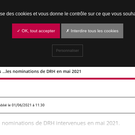
Prendre un rendez-vous
lise des cookies et vous donne le contrôle sur ce que vous souha
✓ OK, tout accepter
✗ Interdire tous les cookies
Personnaliser
lis …les nominations de DRH en mai 2021
v, Keolis …les nominations de DRH en
ublié le
01/06/2021 à 11:30
e nominations de DRH intervenues en mai 2021.