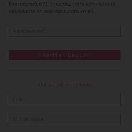
Non abonné.e ?
Demandez votre abonnement
- L’avenant du 09/07/2020 relatif à l’extension du
découverte en saisissant votre email.
champ d’application de la branche des
commerces de détail non alimentaires aux
commerçants spécialisés en produits de la vape
dans la CCN des commerces de détail non
alimentaires (n° 1517).
S'identifier / Découvrir
Le tableau ci-dessous détaille les accords et
avenants étendus.
Utilisez vos identifiants
Les accords et avenants étendus
Source(s) :
Legifrance