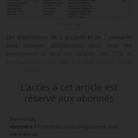
© News Tank
Les dispositions de 2 accords et de 7 avenants
sont rendues obligatoires, pour tous les
employeurs et tous les salariés des CCN et
secteurs concernés, par 9 arrêtés publiés au JO
du 01/06/2021.
L'accès à cet article est
Sont notamment étendus :
- L’accord du 26/02/2019 constitutif de l’Opco
réservé aux abonnés
santé ;
- L’avenant n° 25 du 20/11/2020 relatif à la
Bienvenue,
contribution conventionnelle à la formation
Abonné.e ?
Connectez-vous uniquement avec
professionnelle dans la CCN des avocats
votre email.
salariés (n° 1850) ;