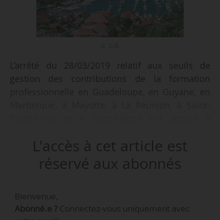
© D.R.
L’arrêté du 28/03/2019 relatif aux seuils de
gestion des contributions de la formation
professionnelle en Guadeloupe, en Guyane, en
Martinique, à Mayotte, à La Réunion, à Saint-
Barthélemy et à Saint-Martin est abrogé à
compter du 01/01/2021.
L'accès à cet article est
C’est ce que prévoit l’arrêté du 16/12/2020
réservé aux abonnés
portant abrogation de l’arrêté du 28/03/2019
relatif aux seuils de gestion des contributions
Bienvenue,
de la formation professionnelle en Guadeloupe,
Abonné.e ?
Connectez-vous uniquement avec
en Guyane, en Martinique, à Mayotte, à La