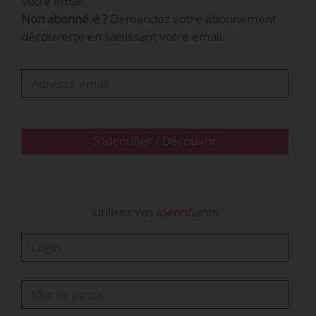
votre email.
Réunion, à Saint-Barthélemy et à Saint-Martin
Non abonné.e ?
Demandez votre abonnement
(JO du 31/12/2020).
découverte en saisissant votre email.
S'identifier / Découvrir
Utilisez vos identifiants