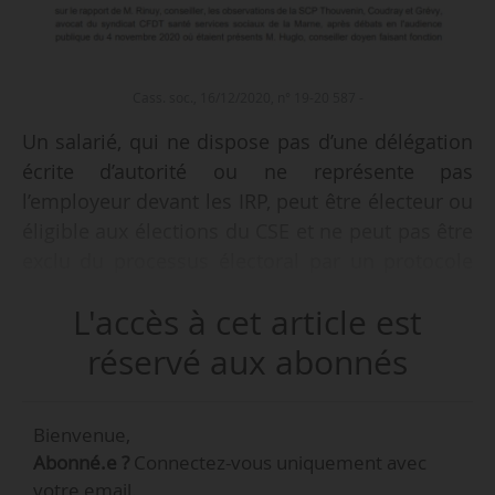
Cass. soc., 16/12/2020, n° 19-20 587 -
Un salarié, qui ne dispose pas d’une délégation
écrite d’autorité ou ne représente pas
l’employeur devant les IRP, peut être électeur ou
éligible aux élections du CSE et ne peut pas être
exclu du processus électoral par un protocole
préélectoral, juge la Cour de cassation dans un
L'accès à cet article est
arrêt du 16/12/2020.
réservé aux abonnés
• Des élections du CSE sont organisées en
juin 2019 par un protocole d’accord préélectoral
Bienvenue,
du 22/05/2019. Ce protocole prévoit que la
Abonné.e ?
Connectez-vous uniquement avec
directrice n’est ni éligible ni électrice, compte
votre email.