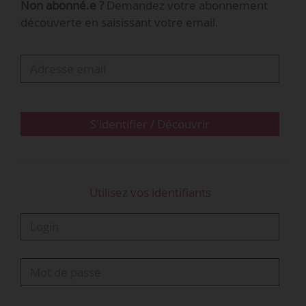
Non abonné.e ?
Demandez votre abonnement
découverte en saisissant votre email.
• Maintien jusqu’au 31/03/2021 de l’application
des dispositions de la convention d’assurance
chômage du 14/04/2017 relative au calcul du
SJR servant de base à la détermination du
montant d’allocation d’aide au retour à l’emploi
et à la durée d’indemnisation.
S'identifier / Découvrir
Telles sont les principales dispositions…
Utilisez vos identifiants