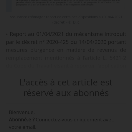
Assurance chômage : report de certaines dispositions au 01/04/2021
(décret) - © D.R.
• Report au 01/04/2021 du mécanisme introduit
par le décret n° 2020-425 du 14/04/2020 portant
mesures d’urgence en matière de revenus de
remplacement mentionnés à l’article L. 5421-2
du Code du Travail visant à reporter l’application
de la dégressivité de l’allocation pour certains
L'accès à cet article est
allocataires au 01/01/2021.
réservé aux abonnés
• Fixation temporaire à 4 mois, jusqu’au
31/03/2021, de la durée minimale d’affiliation
Bienvenue,
requise pour l’ouverture ou le rechargement
Abonné.e ?
Connectez-vous uniquement avec
d’un droit à l’allocation d’aide au retour à
votre email.
l’emploi.