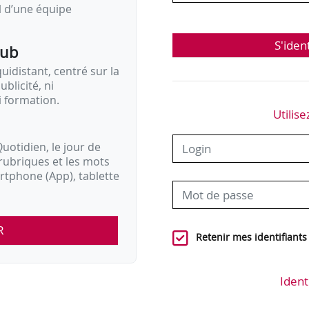
il d’une équipe
S'iden
pub
idistant, centré sur la
ublicité, ni
i formation.
Utilise
uotidien, le jour de
rubriques et les mots
artphone (App), tablette
R
Retenir mes identifiants
Ident