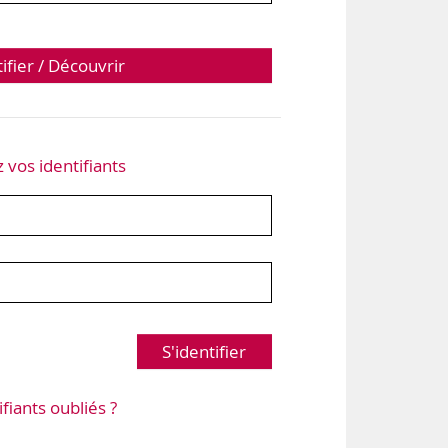
tifier / Découvrir
z vos identifiants
S'identifier
ifiants oubliés ?