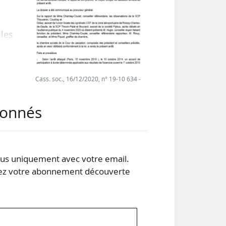
les
 de
ment
même
Cass. soc., 16/12/2020, n° 19-10 634 -
 de
n en
abonnés
s uniquement avec votre email.
 votre abonnement découverte