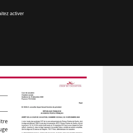
Nous joindre
itez activer
Espace abonné
itre
juge