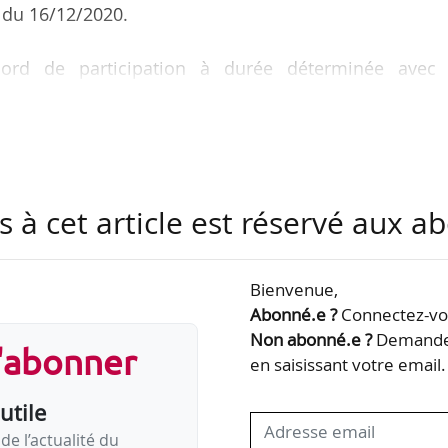
 du 16/12/2020.
ord de participation à durée déterminée avec 
0/10/2014. L’accord est applicable aux résultats
t clos le 30/09/2014. L’employeur décide unilatérale
pation au titre de l’exercice clos le 30/09/2014 le 
ipation est signé le 26/02/2015. L’employeur déduit
rticipation versée en 2014. Il justifie cette décisio
s à cet article est réservé aux 
 2014, il n’y…
Bienvenue,
Abonné.e ?
Connectez-vou
Non abonné.e ?
Demandez
s'abonner
en saisissant votre email.
utile
de l’actualité du