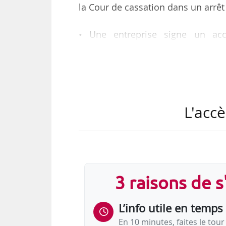
la Cour de cassation dans un arrêt
• Une entreprise signe un acc
représentants du personnel le 1
l’exercice ouvert le 01/10/2013 e
de verser un supplément de partici
jour. Un nouvel accord de partic
cette nouvelle participation la pa
L'accè
indiquant qu’au vu des résultats de
3 raisons de 
L’info utile en temps 
En 10 minutes, faites le tour 