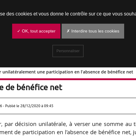
Prendre un rendez-vous
lise des cookies et vous donne le contrôle sur ce que vous souha
✓ OK, tout accepter
✗ Interdire tous les cookies
Personnaliser
 unilatéralement une participation en l’absence de bénéfice net
 verser unilatéralement une
ce de bénéfice net
6 - Publié le
28/12/2020 à 09:45
, par décision unilatérale, à verser une somme au t
ment de participation en l’absence de bénéfice net, 